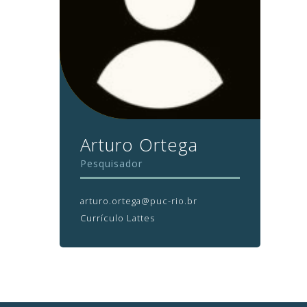
Arturo Ortega
Pesquisador
arturo.ortega@puc-rio.br
Currículo Lattes