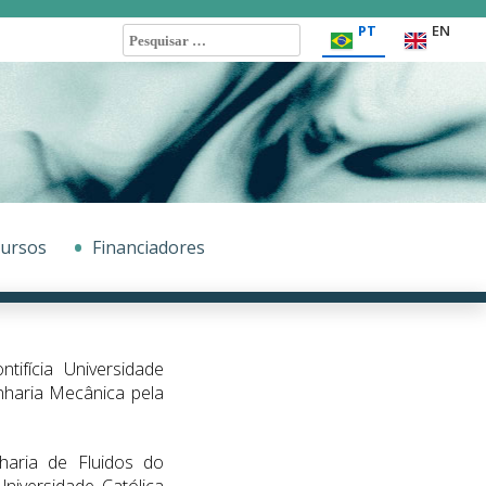
Pesquisar
PT
EN
por:
ursos
Financiadores
ifícia Universidade
nharia Mecânica pela
.
haria de Fluidos do