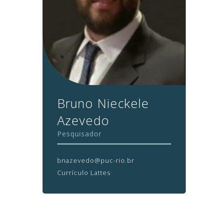
Bruno Nieckele
Azevedo
Pesquisador
bnazevedo@puc-rio.br
Currículo Lattes