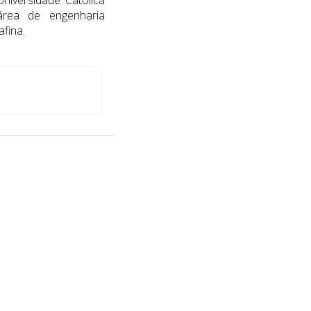
niversidade Católica
área de engenharia
fina.