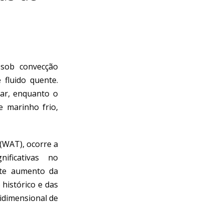
 sob convecção
 fluido quente.
sar, enquanto o
e marinho frio,
(WAT), ocorre a
ificativas no
rte aumento da
 histórico e das
ridimensional de