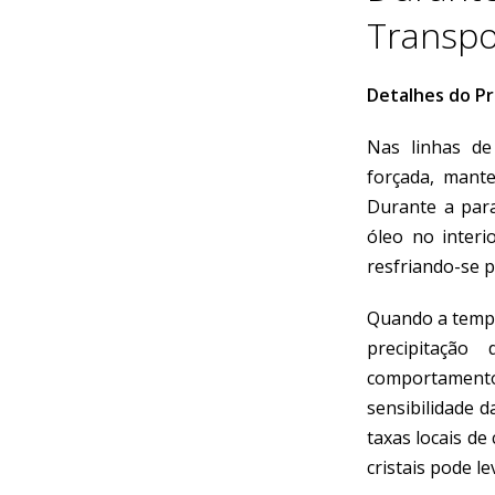
Transpo
Detalhes do P
Nas linhas de
forçada, mante
Durante a para
óleo no interi
resfriando-se p
Quando a tempe
precipitação
comportamento
sensibilidade d
taxas locais de
cristais pode le