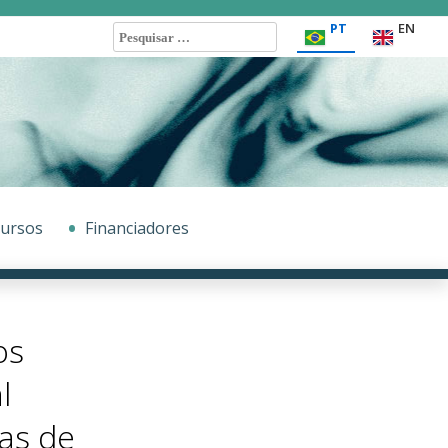
Pesquisar
PT
EN
por:
ursos
Financiadores
os
l
as de