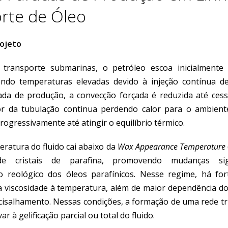
rte de Óleo
rojeto
 transporte submarinas, o petróleo escoa inicialmente
ndo temperaturas elevadas devido à injeção contínua de
da de produção, a convecção forçada é reduzida até ces
or da tubulação continua perdendo calor para o ambient
rogressivamente até atingir o equilíbrio térmico.
ratura do fluido cai abaixo da
Wax Appearance Temperature
 de cristais de parafina, promovendo mudanças sign
 reológico dos óleos parafínicos. Nesse regime, há fo
a viscosidade à temperatura, além de maior dependência do
 cisalhamento. Nessas condições, a formação de uma rede t
var à gelificação parcial ou total do fluido.