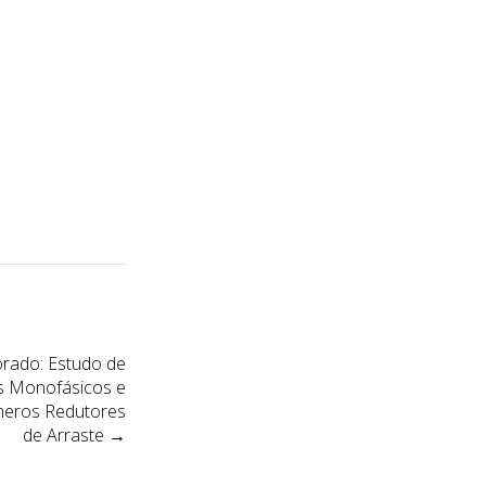
ado: Estudo de
s Monofásicos e
ímeros Redutores
de Arraste
→