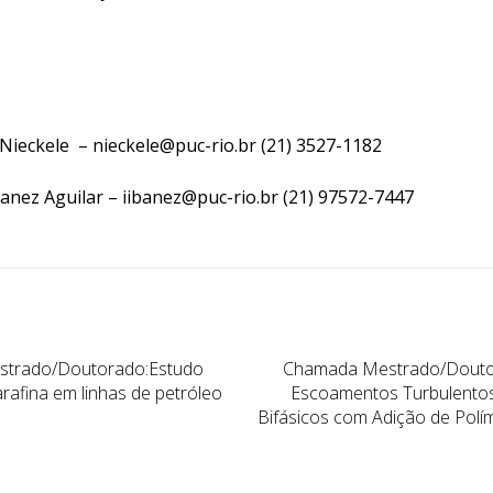
Nieckele – nieckele@puc-rio.br (21) 3527-1182
anez Aguilar – iibanez@puc-rio.br (21) 97572-7447
trado/Doutorado:Estudo
Chamada Mestrado/Doutor
rafina em linhas de petróleo
Escoamentos Turbulento
Bifásicos com Adição de Pol