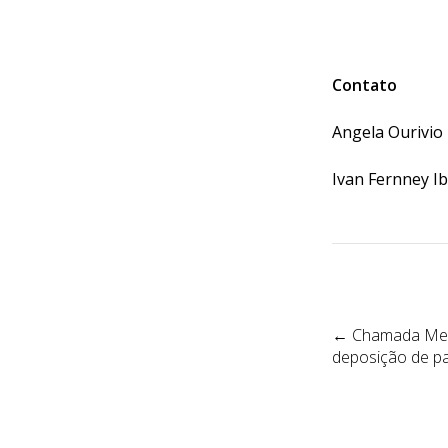
Contato
Angela Ourivio 
Ivan Fernney Ib
Post
navigation
←
Chamada Mes
deposição de pa